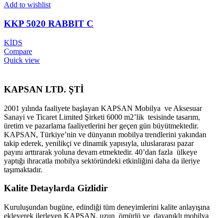
Add to wishlist
KKP 5020 RABBIT C
KİDS
Compare
Quick view
KAPSAN LTD. ŞTİ
2001 yılında faaliyete başlayan KAPSAN Mobilya ve Aksesuar
Sanayi ve Ticaret Limited Şirketi 6000 m2’lik tesisinde tasarım,
üretim ve pazarlama faaliyetlerini her geçen gün büyütmektedir.
KAPSAN, Türkiye’nin ve dünyanın mobilya trendlerini yakından
takip ederek, yenilikçi ve dinamik yapısıyla, uluslararası pazar
payını arttırarak yoluna devam etmektedir. 40’dan fazla ülkeye
yaptığı ihracatla mobilya sektöründeki etkinliğini daha da ileriye
taşımaktadır.
Kalite Detaylarda Gizlidir
Kuruluşundan bugüne, edindiği tüm deneyimlerini kalite anlayışına
ekleyerek ilerleyen KAPSAN, uzun ömürlü ve dayanıklı mobilya