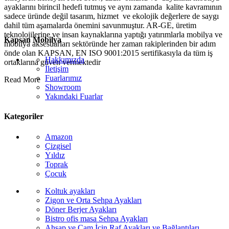
ayaklarını birincil hedefi tutmuş ve aynı zamanda kalite kavramının
sadece üründe değil tasarım, hizmet ve ekolojik değerlere de saygı
dahil tüm aşamalarda önemini savunmuştur. AR-GE, üretim
teknolojilerine ve insan kaynaklarına yaptığı yatırımlarla mobilya ve
Kapsan Mobilya
mobilya aksesuarları sektöründe her zaman rakiplerinden bir adım
önde olan KAPSAN, EN ISO 9001:2015 sertifikasıyla da tüm iş
Hakkımızda
ortaklarına güven vermektedir
İletişim
Fuarlarımız
Read More
Showroom
Yakındaki Fuarlar
Kategoriler
Amazon
Çizgisel
Yıldız
Toprak
Çocuk
Koltuk ayakları
Zigon ve Orta Sehpa Ayakları
Döner Berjer Ayakları
Bistro ofis masa Sehpa Ayakları
Ahşap ve Cam İçin Raf Ayakları ve Bağlantıları