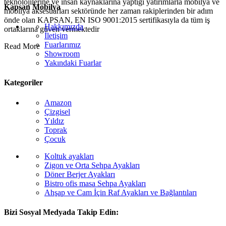
teknolojilerine ve insan kaynaklarına yaptığı yatırımlarla mobilya ve
Kapsan Mobilya
mobilya aksesuarları sektöründe her zaman rakiplerinden bir adım
önde olan KAPSAN, EN ISO 9001:2015 sertifikasıyla da tüm iş
Hakkımızda
ortaklarına güven vermektedir
İletişim
Fuarlarımız
Read More
Showroom
Yakındaki Fuarlar
Kategoriler
Amazon
Çizgisel
Yıldız
Toprak
Çocuk
Koltuk ayakları
Zigon ve Orta Sehpa Ayakları
Döner Berjer Ayakları
Bistro ofis masa Sehpa Ayakları
Ahşap ve Cam İçin Raf Ayakları ve Bağlantıları
Bizi Sosyal Medyada Takip Edin: