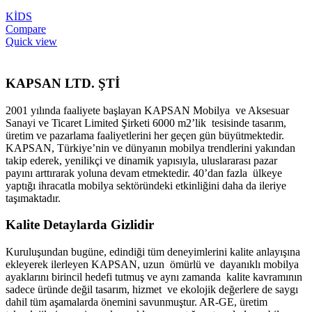
KİDS
Compare
Quick view
KAPSAN LTD. ŞTİ
2001 yılında faaliyete başlayan KAPSAN Mobilya ve Aksesuar
Sanayi ve Ticaret Limited Şirketi 6000 m2’lik tesisinde tasarım,
üretim ve pazarlama faaliyetlerini her geçen gün büyütmektedir.
KAPSAN, Türkiye’nin ve dünyanın mobilya trendlerini yakından
takip ederek, yenilikçi ve dinamik yapısıyla, uluslararası pazar
payını arttırarak yoluna devam etmektedir. 40’dan fazla ülkeye
yaptığı ihracatla mobilya sektöründeki etkinliğini daha da ileriye
taşımaktadır.
Kalite Detaylarda Gizlidir
Kuruluşundan bugüne, edindiği tüm deneyimlerini kalite anlayışına
ekleyerek ilerleyen KAPSAN, uzun ömürlü ve dayanıklı mobilya
ayaklarını birincil hedefi tutmuş ve aynı zamanda kalite kavramının
sadece üründe değil tasarım, hizmet ve ekolojik değerlere de saygı
dahil tüm aşamalarda önemini savunmuştur. AR-GE, üretim