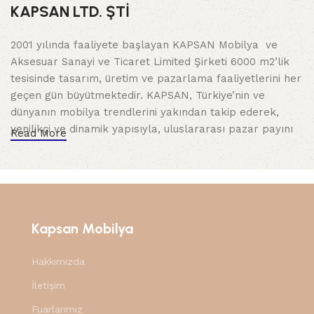
KAPSAN LTD. ŞTİ
2001 yılında faaliyete başlayan KAPSAN Mobilya ve
Aksesuar Sanayi ve Ticaret Limited Şirketi 6000 m2’lik
tesisinde tasarım, üretim ve pazarlama faaliyetlerini her
geçen gün büyütmektedir. KAPSAN, Türkiye’nin ve
dünyanın mobilya trendlerini yakından takip ederek,
yenilikçi ve dinamik yapısıyla, uluslararası pazar payını
Read More
arttırarak yoluna devam etmektedir. 40’dan fazla
ülkeye yaptığı ihracatla mobilya sektöründeki etkinliğini
daha da ileriye taşımaktadır.
Kalite Detaylarda Gizlidir
Kapsan Mobilya
Kuruluşundan bugüne, edindiği tüm deneyimlerini kalite
anlayışına ekleyerek ilerleyen KAPSAN, uzun ömürlü ve
Hakkımızda
dayanıklı mobilya ayaklarını birincil hedefi tutmuş ve
İletişim
aynı zamanda kalite kavramının sadece üründe değil
Fuarlarımız
tasarım, hizmet ve ekolojik değerlere de saygı dahil tüm