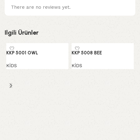
There are no reviews yet.
Ilgili Ürünler
KKP 5001 OWL
KKP 5008 BEE
KİDS
KİDS
K
K