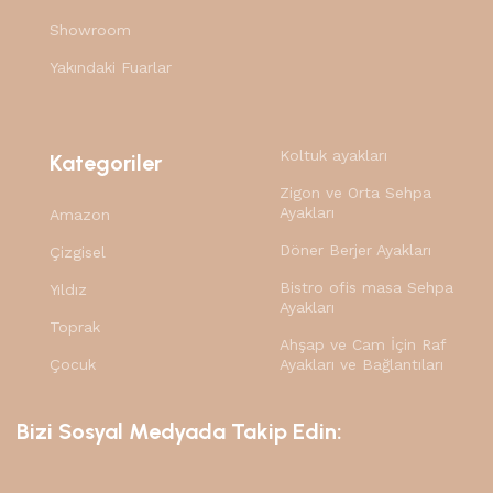
aşamalarda önemini savunmuştur. AR-GE, üretim
Showroom
teknolojilerine ve insan kaynaklarına yaptığı yatırımlarla
Yakındaki Fuarlar
mobilya ve mobilya aksesuarları sektöründe her zaman
rakiplerinden bir adım önde olan KAPSAN, EN ISO
9001:2015 sertifikasıyla da tüm iş ortaklarına güven
vermektedir
Koltuk ayakları
Kategoriler
Zigon ve Orta Sehpa
Ayakları
Amazon
Döner Berjer Ayakları
Çizgisel
Bistro ofis masa Sehpa
Yıldız
Ayakları
Toprak
Ahşap ve Cam İçin Raf
Çocuk
Ayakları ve Bağlantıları
Bizi Sosyal Medyada Takip Edin: