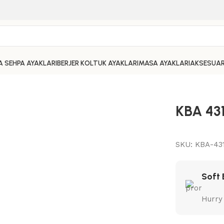
 SEHPA AYAKLARI
BERJER KOLTUK AYAKLARI
MASA AYAKLARI
AKSESUA
KBA 43
SKU:
KBA-43
Soft 
Hurry