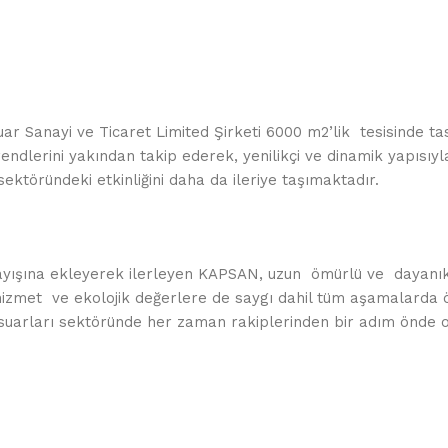
r Sanayi ve Ticaret Limited Şirketi 6000 m2’lik tesisinde ta
ndlerini yakından takip ederek, yenilikçi ve dinamik yapısıyl
ektöründeki etkinliğini daha da ileriye taşımaktadır.
ayışına ekleyerek ilerleyen KAPSAN, uzun ömürlü ve dayanıklı
zmet ve ekolojik değerlere de saygı dahil tüm aşamalarda ö
suarları sektöründe her zaman rakiplerinden bir adım önde o