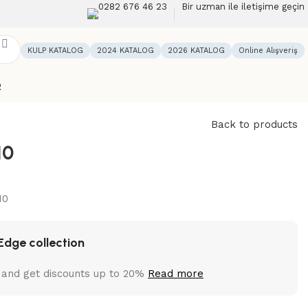
0282 676 46 23
Bir uzman ile iletişime geçin
KULP KATALOG
2024 KATALOG
2026 KATALOG
Online Alışveriş
R
Back to products
10
10
Edge collection
 and get discounts up to 20%
Read more