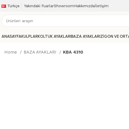
Türkçe
Yakındaki Fuarlar
Showroom
Hakkımızda
İletişim
ANASAYFA
KULPLAR
KOLTUK AYAKLARI
BAZA AYAKLARI
ZİGON VE ORTA
Home
BAZA AYAKLARI
KBA 4310