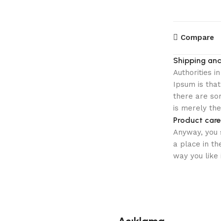
Compare
Shipping and
Authorities i
Ipsum is that
there are som
is merely th
Product care
Anyway, you s
a place in t
way you like 