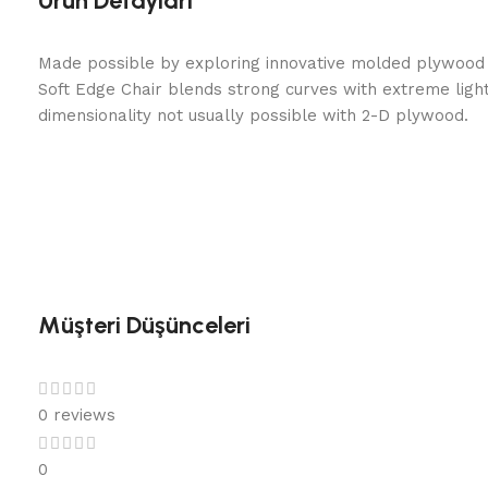
Ürün Detayları
Made possible by exploring innovative molded plywood t
Soft Edge Chair blends strong curves with extreme ligh
dimensionality not usually possible with 2-D plywood.
Müşteri Düşünceleri
0 reviews
0