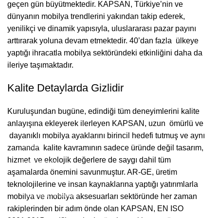
geçen gün büyütmektedir. KAPSAN, Türkiye’nin ve
dünyanın mobilya trendlerini yakından takip ederek,
yenilikçi ve dinamik yapısıyla, uluslararası pazar payını
arttırarak yoluna devam etmektedir. 40’dan fazla ülkeye
yaptığı ihracatla mobilya sektöründeki etkinliğini daha da
ileriye taşımaktadır.
Kalite Detaylarda Gizlidir
Kapsan Mobilya
Kuruluşundan bugüne, edindiği tüm deneyimlerini kalite
anlayışına ekleyerek ilerleyen KAPSAN, uzun ömürlü ve
Hakkımızda
dayanıklı mobilya ayaklarını birincil hedefi tutmuş ve aynı
İletişim
zamanda kalite kavramının sadece üründe değil tasarım,
hizmet ve ekolojik değerlere de saygı dahil tüm
Fuarlarımız
aşamalarda önemini savunmuştur. AR-GE, üretim
Showroom
teknolojilerine ve insan kaynaklarına yaptığı yatırımlarla
Yakındaki Fuarlar
mobilya ve mobilya aksesuarları sektöründe her zaman
rakiplerinden bir adım önde olan KAPSAN, EN ISO