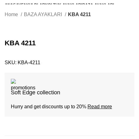
ANASAYFA
KULPLAR
KOLTUK AYAKLARI
BAZA AYAKLARI
ZİGON VE ORTA SEHPA AYAKLARI
BERJER KOLTUK AYAKLARI
Home
BAZA AYAKLARI
KBA 4211
MASA AYAKLARI
AKSESUAR
KBA 4211
SKU:
KBA-4211
Soft Edge collection
Hurry and get discounts up to 20%
Read more