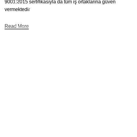
9001:2015 sertifikasıyla da tüm iş ortaklarına güven
Kategoriler
vermektedir
Koltuk ayakları
Zigon ve Orta Sehpa
Ayakları
Read More
Amazon
Döner Berjer Ayakları
Çizgisel
Bistro ofis masa Sehpa
Yıldız
Ayakları
Toprak
Ahşap ve Cam İçin Raf
Çocuk
Ayakları ve Bağlantıları
Bizi Sosyal Medyada Takip Edin:
Powered By
KAPSAN
Mobilya
2024 Tüm Hakları
Saklıdır
IOON DESIGN Bilişim Hizmetleri
.