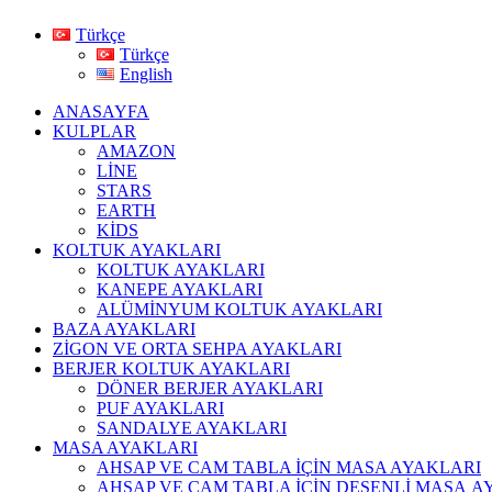
Türkçe
Türkçe
English
ANASAYFA
KULPLAR
AMAZON
LİNE
STARS
EARTH
KİDS
KOLTUK AYAKLARI
KOLTUK AYAKLARI
KANEPE AYAKLARI
ALÜMİNYUM KOLTUK AYAKLARI
BAZA AYAKLARI
ZİGON VE ORTA SEHPA AYAKLARI
BERJER KOLTUK AYAKLARI
DÖNER BERJER AYAKLARI
PUF AYAKLARI
SANDALYE AYAKLARI
MASA AYAKLARI
AHSAP VE CAM TABLA İÇİN MASA AYAKLARI
AHŞAP VE CAM TABLA İÇİN DESENLİ MASA A