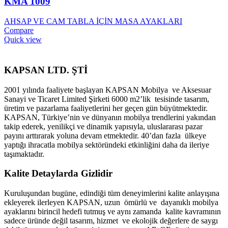
KMA 1009
AHSAP VE CAM TABLA İÇİN MASA AYAKLARI
Compare
Quick view
KAPSAN LTD. ŞTİ
2001 yılında faaliyete başlayan KAPSAN Mobilya ve Aksesuar
Sanayi ve Ticaret Limited Şirketi 6000 m2’lik tesisinde tasarım,
üretim ve pazarlama faaliyetlerini her geçen gün büyütmektedir.
KAPSAN, Türkiye’nin ve dünyanın mobilya trendlerini yakından
takip ederek, yenilikçi ve dinamik yapısıyla, uluslararası pazar
payını arttırarak yoluna devam etmektedir. 40’dan fazla ülkeye
yaptığı ihracatla mobilya sektöründeki etkinliğini daha da ileriye
taşımaktadır.
Kalite Detaylarda Gizlidir
Kuruluşundan bugüne, edindiği tüm deneyimlerini kalite anlayışına
ekleyerek ilerleyen KAPSAN, uzun ömürlü ve dayanıklı mobilya
ayaklarını birincil hedefi tutmuş ve aynı zamanda kalite kavramının
sadece üründe değil tasarım, hizmet ve ekolojik değerlere de saygı