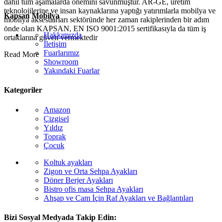
dahil tüm aşamalarda önemini savunmuştur. AR-GE, üretim
teknolojilerine ve insan kaynaklarına yaptığı yatırımlarla mobilya ve
Kapsan Mobilya
mobilya aksesuarları sektöründe her zaman rakiplerinden bir adım
önde olan KAPSAN, EN ISO 9001:2015 sertifikasıyla da tüm iş
Hakkımızda
ortaklarına güven vermektedir
İletişim
Fuarlarımız
Read More
Showroom
Yakındaki Fuarlar
Kategoriler
Amazon
Çizgisel
Yıldız
Toprak
Çocuk
Koltuk ayakları
Zigon ve Orta Sehpa Ayakları
Döner Berjer Ayakları
Bistro ofis masa Sehpa Ayakları
Ahşap ve Cam İçin Raf Ayakları ve Bağlantıları
Bizi Sosyal Medyada Takip Edin: