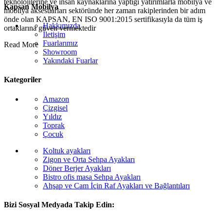
teknolojilerine ve insan kaynaklarına yaptığı yatırımlarla mobilya ve
Kapsan Mobilya
mobilya aksesuarları sektöründe her zaman rakiplerinden bir adım
önde olan KAPSAN, EN ISO 9001:2015 sertifikasıyla da tüm iş
Hakkımızda
ortaklarına güven vermektedir
İletişim
Fuarlarımız
Read More
Showroom
Yakındaki Fuarlar
Kategoriler
Amazon
Çizgisel
Yıldız
Toprak
Çocuk
Koltuk ayakları
Zigon ve Orta Sehpa Ayakları
Döner Berjer Ayakları
Bistro ofis masa Sehpa Ayakları
Ahşap ve Cam İçin Raf Ayakları ve Bağlantıları
Bizi Sosyal Medyada Takip Edin: