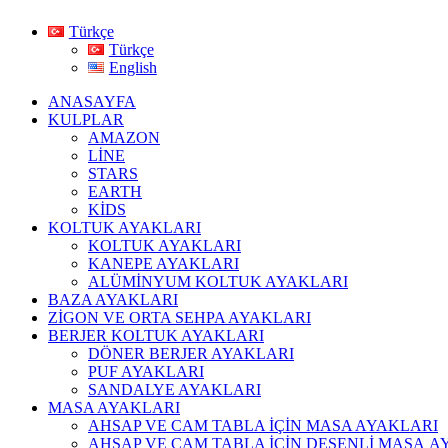
Türkçe
Türkçe
English
ANASAYFA
KULPLAR
AMAZON
LİNE
STARS
EARTH
KİDS
KOLTUK AYAKLARI
KOLTUK AYAKLARI
KANEPE AYAKLARI
ALÜMİNYUM KOLTUK AYAKLARI
BAZA AYAKLARI
ZİGON VE ORTA SEHPA AYAKLARI
BERJER KOLTUK AYAKLARI
DÖNER BERJER AYAKLARI
PUF AYAKLARI
SANDALYE AYAKLARI
MASA AYAKLARI
AHSAP VE CAM TABLA İÇİN MASA AYAKLARI
AHŞAP VE CAM TABLA İÇİN DESENLİ MASA A