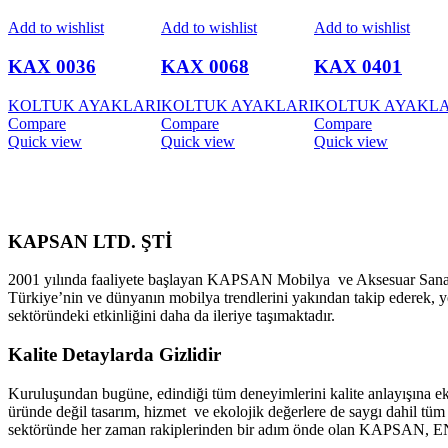
Add to wishlist
Add to wishlist
Add to wishlist
KAX 0036
KAX 0068
KAX 0401
KOLTUK AYAKLARI
KOLTUK AYAKLARI
KOLTUK AYAKLA
Compare
Compare
Compare
Quick view
Quick view
Quick view
KAPSAN LTD. ŞTİ
2001 yılında faaliyete başlayan KAPSAN Mobilya ve Aksesuar Sanayi 
Türkiye’nin ve dünyanın mobilya trendlerini yakından takip ederek, ye
sektöründeki etkinliğini daha da ileriye taşımaktadır.
Kalite Detaylarda Gizlidir
Kuruluşundan bugüne, edindiği tüm deneyimlerini kalite anlayışına 
üründe değil tasarım, hizmet ve ekolojik değerlere de saygı dahil tü
sektöründe her zaman rakiplerinden bir adım önde olan KAPSAN, EN I