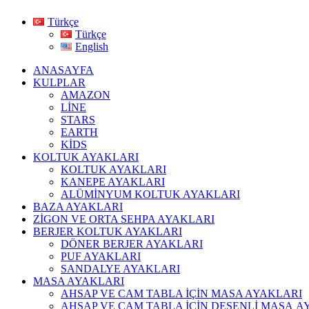
Türkçe
Türkçe
English
ANASAYFA
KULPLAR
AMAZON
LİNE
STARS
EARTH
KİDS
KOLTUK AYAKLARI
KOLTUK AYAKLARI
KANEPE AYAKLARI
ALÜMİNYUM KOLTUK AYAKLARI
BAZA AYAKLARI
ZİGON VE ORTA SEHPA AYAKLARI
BERJER KOLTUK AYAKLARI
DÖNER BERJER AYAKLARI
PUF AYAKLARI
SANDALYE AYAKLARI
MASA AYAKLARI
AHSAP VE CAM TABLA İÇİN MASA AYAKLARI
AHŞAP VE CAM TABLA İÇİN DESENLİ MASA A