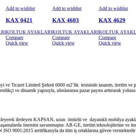
Add to wishlist
Add to wishlist
Add to wishlist
KAX 0421
KAX 4603
KAX 4629
RI
KOLTUK AYAKLARI
KOLTUK AYAKLARI
KOLTUK AYAKL
Compare
Compare
Compare
Quick view
Quick view
Quick view
ve Ticaret Limited Şirketi 6000 m2’lik tesisinde tasarım, üretim ve 
nilikçi ve dinamik yapısıyla, uluslararası pazar payını arttırarak yolun
ekleyerek ilerleyen KAPSAN, uzun ömürlü ve dayanıklı mobilya ayaklar
m aşamalarda önemini savunmuştur. AR-GE, üretim teknolojilerine ve ins
SO 9001:2015 sertifikasıyla da tüm iş ortaklarına güven vermektedir