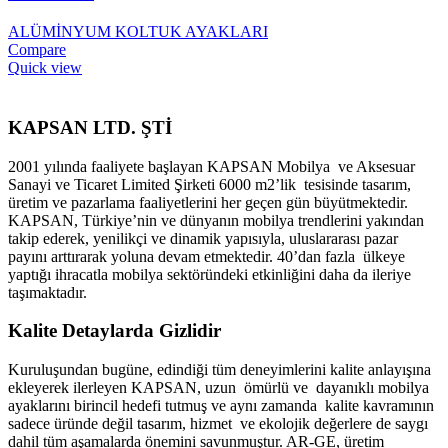
ALÜMİNYUM KOLTUK AYAKLARI
Compare
Quick view
KAPSAN LTD. ŞTİ
2001 yılında faaliyete başlayan KAPSAN Mobilya ve Aksesuar
Sanayi ve Ticaret Limited Şirketi 6000 m2’lik tesisinde tasarım,
üretim ve pazarlama faaliyetlerini her geçen gün büyütmektedir.
KAPSAN, Türkiye’nin ve dünyanın mobilya trendlerini yakından
takip ederek, yenilikçi ve dinamik yapısıyla, uluslararası pazar
payını arttırarak yoluna devam etmektedir. 40’dan fazla ülkeye
yaptığı ihracatla mobilya sektöründeki etkinliğini daha da ileriye
taşımaktadır.
Kalite Detaylarda Gizlidir
Kuruluşundan bugüne, edindiği tüm deneyimlerini kalite anlayışına
ekleyerek ilerleyen KAPSAN, uzun ömürlü ve dayanıklı mobilya
ayaklarını birincil hedefi tutmuş ve aynı zamanda kalite kavramının
sadece üründe değil tasarım, hizmet ve ekolojik değerlere de saygı
dahil tüm aşamalarda önemini savunmuştur. AR-GE, üretim