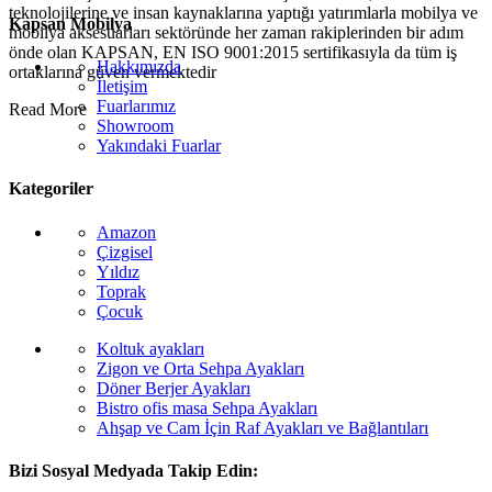
teknolojilerine ve insan kaynaklarına yaptığı yatırımlarla mobilya ve
Kapsan Mobilya
mobilya aksesuarları sektöründe her zaman rakiplerinden bir adım
önde olan KAPSAN, EN ISO 9001:2015 sertifikasıyla da tüm iş
Hakkımızda
ortaklarına güven vermektedir
İletişim
Fuarlarımız
Read More
Showroom
Yakındaki Fuarlar
Kategoriler
Amazon
Çizgisel
Yıldız
Toprak
Çocuk
Koltuk ayakları
Zigon ve Orta Sehpa Ayakları
Döner Berjer Ayakları
Bistro ofis masa Sehpa Ayakları
Ahşap ve Cam İçin Raf Ayakları ve Bağlantıları
Bizi Sosyal Medyada Takip Edin: