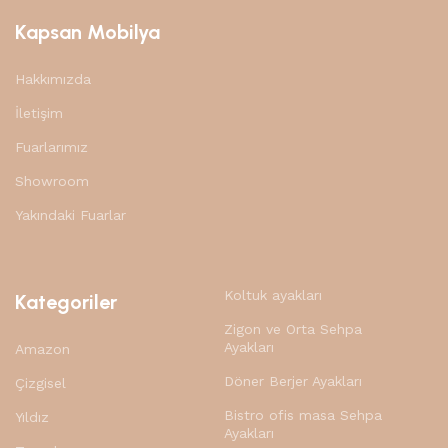
aynı zamanda kalite kavramının sadece üründe değil
Kapsan Mobilya
tasarım, hizmet ve ekolojik değerlere de saygı dahil tüm
aşamalarda önemini savunmuştur. AR-GE, üretim
teknolojilerine ve insan kaynaklarına yaptığı yatırımlarla
Hakkımızda
mobilya ve mobilya aksesuarları sektöründe her zaman
İletişim
rakiplerinden bir adım önde olan KAPSAN, EN ISO
Fuarlarımız
9001:2015 sertifikasıyla da tüm iş ortaklarına güven
vermektedir
Showroom
Yakındaki Fuarlar
Koltuk ayakları
Kategoriler
Zigon ve Orta Sehpa
Ayakları
Amazon
Döner Berjer Ayakları
Çizgisel
Bistro ofis masa Sehpa
Yıldız
Ayakları