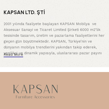
KAPSAN LTD. ŞTİ
2001 yılında faaliyete başlayan KAPSAN Mobilya ve
Aksesuar Sanayi ve Ticaret Limited Şirketi 6000 m2’lik
tesisinde tasarım, üretim ve pazarlama faaliyetlerini her
geçen gün büyütmektedir. KAPSAN, Türkiye’nin ve
dünyanın mobilya trendlerini yakından takip ederek,
yenilikçi ve dinamik yapısıyla, uluslararası pazar payını
Read More
arttırarak yoluna devam etmektedir. 40’dan fazla
ülkeye yaptığı ihracatla mobilya sektöründeki etkinliğini
daha da ileriye taşımaktadır.
Kalite Detaylarda Gizlidir
Kuruluşundan bugüne, edindiği tüm deneyimlerini kalite
anlayışına ekleyerek ilerleyen KAPSAN, uzun ömürlü ve
dayanıklı mobilya ayaklarını birincil hedefi tutmuş ve