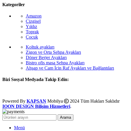
Kategoriler
Amazon
Çizgisel
Yıldız
Toprak
Çocuk
Koltuk ayakları
Zigon ve Orta Sehpa Ayakları
Döner Berjer Ayakları
Bistro ofis masa Sehpa Ayakları
Ahşap ve Cam İçin Raf Ayakları ve Bağlantıları
Bizi Sosyal Medyada Takip Edin:
Powered By
KAPSAN
Mobilya
2024 Tüm Hakları Saklıdır
IOON DESIGN Bilişim Hizmetleri
.
Arama
Menü