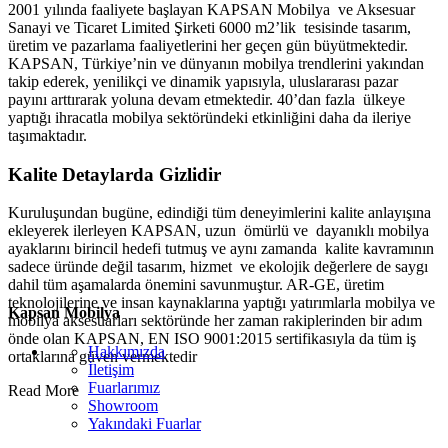
2001 yılında faaliyete başlayan KAPSAN Mobilya ve Aksesuar
Sanayi ve Ticaret Limited Şirketi 6000 m2’lik tesisinde tasarım,
üretim ve pazarlama faaliyetlerini her geçen gün büyütmektedir.
KAPSAN, Türkiye’nin ve dünyanın mobilya trendlerini yakından
takip ederek, yenilikçi ve dinamik yapısıyla, uluslararası pazar
payını arttırarak yoluna devam etmektedir. 40’dan fazla ülkeye
yaptığı ihracatla mobilya sektöründeki etkinliğini daha da ileriye
taşımaktadır.
Kalite Detaylarda Gizlidir
Kuruluşundan bugüne, edindiği tüm deneyimlerini kalite anlayışına
ekleyerek ilerleyen KAPSAN, uzun ömürlü ve dayanıklı mobilya
ayaklarını birincil hedefi tutmuş ve aynı zamanda kalite kavramının
sadece üründe değil tasarım, hizmet ve ekolojik değerlere de saygı
dahil tüm aşamalarda önemini savunmuştur. AR-GE, üretim
teknolojilerine ve insan kaynaklarına yaptığı yatırımlarla mobilya ve
Kapsan Mobilya
mobilya aksesuarları sektöründe her zaman rakiplerinden bir adım
önde olan KAPSAN, EN ISO 9001:2015 sertifikasıyla da tüm iş
Hakkımızda
ortaklarına güven vermektedir
İletişim
Fuarlarımız
Read More
Showroom
Yakındaki Fuarlar