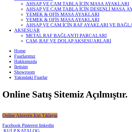
AHSAP VE CAM TABLA İÇİN MASA AYAKLARI
AHŞAP VE CAM TABLA İÇİN DESENLİ MASA A
YEMEK & OFİS MASA AYAKLARI
YEMEK & OFİS MASA AYAKLARI
AHŞAP VE CAM İÇİN RAF AYAKLARI VE BAĞL
AKSESUAR
METAL RAF BAĞLANTI PARÇALARI
CAM, RAF VE DOLAP AKSESUARLARI
Home
Fuarlarımız
Hakkımızda
İletişim
Showroom
Yakındaki Fuarlar
Online Satış Sitemiz Açılmıştır.
Online Alışveriş İçin Tıklayın
Facebook
Pinterest
linkedin
KULP KATALOG