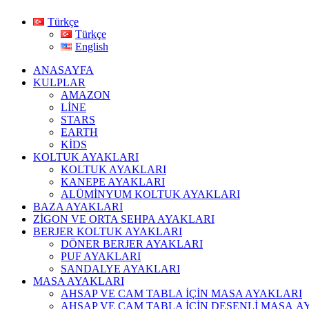
Türkçe
Türkçe
English
ANASAYFA
KULPLAR
AMAZON
LİNE
STARS
EARTH
KİDS
KOLTUK AYAKLARI
KOLTUK AYAKLARI
KANEPE AYAKLARI
ALÜMİNYUM KOLTUK AYAKLARI
BAZA AYAKLARI
ZİGON VE ORTA SEHPA AYAKLARI
BERJER KOLTUK AYAKLARI
DÖNER BERJER AYAKLARI
PUF AYAKLARI
SANDALYE AYAKLARI
MASA AYAKLARI
AHSAP VE CAM TABLA İÇİN MASA AYAKLARI
AHŞAP VE CAM TABLA İÇİN DESENLİ MASA A