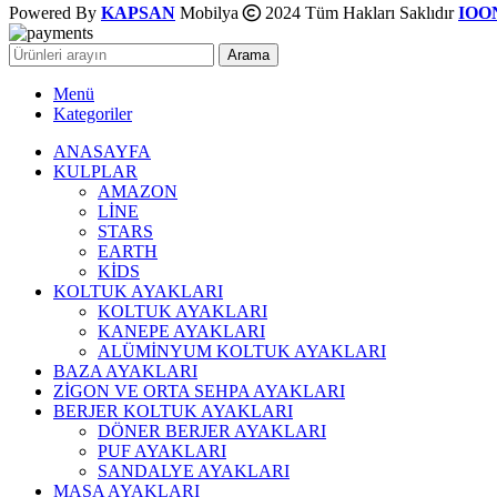
Powered By
KAPSAN
Mobilya
2024 Tüm Hakları Saklıdır
IOON
Arama
Menü
Kategoriler
ANASAYFA
KULPLAR
AMAZON
LİNE
STARS
EARTH
KİDS
KOLTUK AYAKLARI
KOLTUK AYAKLARI
KANEPE AYAKLARI
ALÜMİNYUM KOLTUK AYAKLARI
BAZA AYAKLARI
ZİGON VE ORTA SEHPA AYAKLARI
BERJER KOLTUK AYAKLARI
DÖNER BERJER AYAKLARI
PUF AYAKLARI
SANDALYE AYAKLARI
MASA AYAKLARI