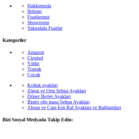
Hakkımızda
İletişim
Fuarlarımız
Showroom
Yakındaki Fuarlar
Kategoriler
Amazon
Çizgisel
Yıldız
Toprak
Çocuk
Koltuk ayakları
Zigon ve Orta Sehpa Ayakları
Döner Berjer Ayakları
Bistro ofis masa Sehpa Ayakları
Ahşap ve Cam İçin Raf Ayakları ve Bağlantıları
Bizi Sosyal Medyada Takip Edin: