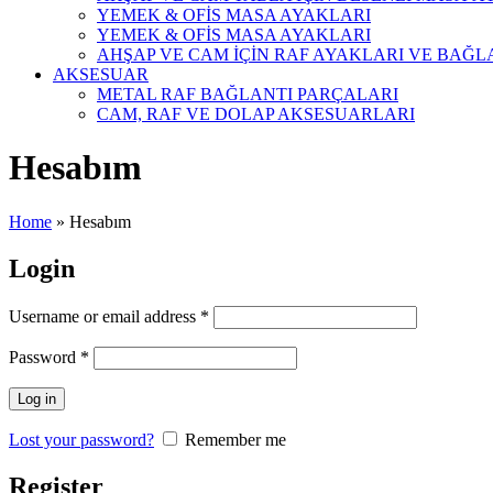
YEMEK & OFİS MASA AYAKLARI
YEMEK & OFİS MASA AYAKLARI
AHŞAP VE CAM İÇİN RAF AYAKLARI VE BAĞL
AKSESUAR
METAL RAF BAĞLANTI PARÇALARI
CAM, RAF VE DOLAP AKSESUARLARI
Hesabım
Home
»
Hesabım
Login
Username or email address
*
Password
*
Log in
Lost your password?
Remember me
Register