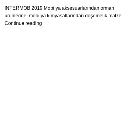
INTERMOB 2019 Mobilya aksesuarlarından orman
ürünlerine, mobilya kimyasallarından döşemelik malze...
Continue reading
Kapsan Mobilya
Hakkımızda
İletişim
Fuarlarımız
Showroom
Yakındaki Fuarlar