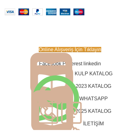
Saklıdır
IOON DESIGN Bilişim Hizmetleri
.
Online Satış Sitemiz Açılmıştır.
Online Alışveriş İçin Tıklayın
Facebook
Pinterest
linkedin
KULP KATALOG
2023 KATALOG
WHATSAPP
2025 KATALOG
İLETİŞİM